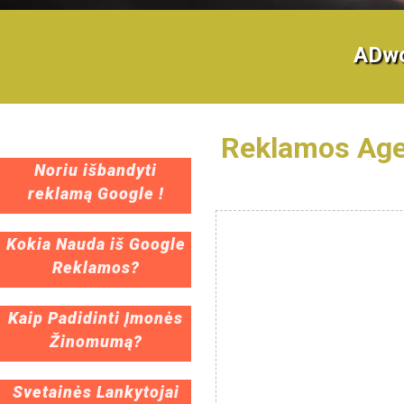
ADwo
Reklamos Age
Noriu išbandyti
reklamą Google !
Kokia Nauda iš Google
Reklamos?
Kaip Padidinti Įmonės
Žinomumą?
Svetainės Lankytojai