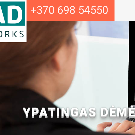
+
370 698 54550
YPATINGAS DĖMĖ