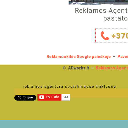
Reklamos Agentū
pastato
+
37
Reklamuokitės Google paieškoje
–
Paver
©
ADworks.lt
–
Reklamos Agent
reklamos agentura socialiniuose tinkluose